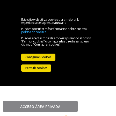
MENU
Inicio
Este sitio web utiliza cookies para mejorar la
experiencia de la persona usuaria
Puedes consultar más información sobre nuestra
Quiénes
política de cookies
.
Puedes aceptar todas las cookies pulsando el botón
“Permitir cookies” o configurarlas o rechazar su uso
somos
Mis
clicando "Configurar cookies".
datos,
Cursos
Configurar Cookies
cursos
Píldoras
Permitir cookies
y
formativas
Videoteca
certificado
de
Avisos
Formación