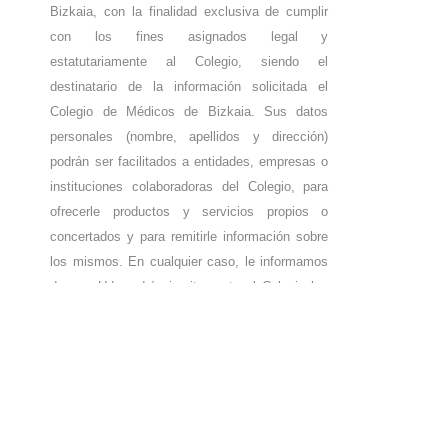
Bizkaia, con la finalidad exclusiva de cumplir
con los fines asignados legal y
estatutariamente al Colegio, siendo el
destinatario de la información solicitada el
Colegio de Médicos de Bizkaia. Sus datos
personales (nombre, apellidos y dirección)
podrán ser facilitados a entidades, empresas o
instituciones colaboradoras del Colegio, para
ofrecerle productos y servicios propios o
concertados y para remitirle información sobre
los mismos. En cualquier caso, le informamos
de que Ud. podrá ejercitar ante el Colegio los
derechos de acceso, rectificación, o negativa a
la cesión, enviando una comunicación por
escrito a la calle Lersundi, nº 9 – 1º de Bilbao.