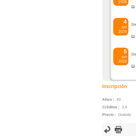
2026
4
De
jun
2026
5
De
jun
2026
Inscripción
Aforo :
40
Créditos :
3,4
Precio :
Gratuito