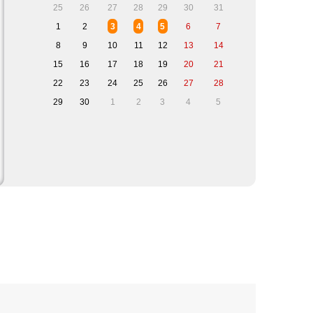
25
26
27
28
29
30
31
3
4
5
1
2
6
7
8
9
10
11
12
13
14
15
16
17
18
19
20
21
22
23
24
25
26
27
28
29
30
1
2
3
4
5