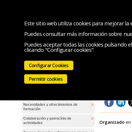
Este sitio web utiliza cookies para mejorar la
Puedes consultar más información sobre nu
Inicio
Quiénes somos
Mis datos, curso
Puedes aceptar todas las cookies pulsando el 
clicando "Configurar cookies".
Estás en:
Cursos
Cursos
Cursos
Configurar Cookies
Normas de funcionamiento de OIF-FES
Insuficien
Regístrate y accede a la plataforma de
Permitir cookies
formación a distancia
Osasun Ikaskuntza
Cómo acceder a la plataforma Moodle de
OIF-FES
Necesidades y ofrecimientos de
formación
Colaboración y patrocinio de
Organizado
en 
actividades