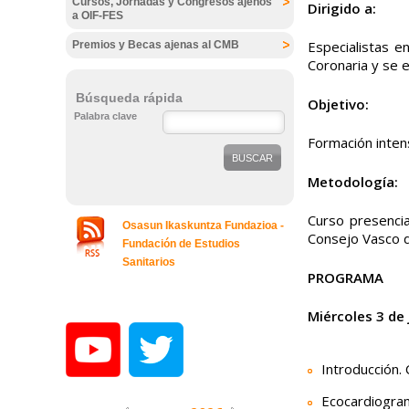
Cursos, Jornadas y Congresos ajenos
Dirigido a:
a OIF-FES
Especialistas e
Premios y Becas ajenas al CMB
Coronaria y se e
Búsqueda rápida
Objetivo:
Palabra clave
Formación intens
Metodología:
Curso presencia
Osasun Ikaskuntza Fundazioa -
Consejo Vasco d
Fundación de Estudios
Sanitarios
PROGRAMA
Miércoles 3 de 
Introducción. 
Ecocardiogram