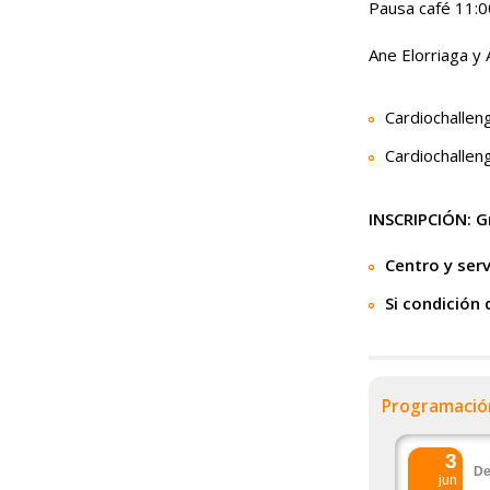
Pausa café 11:0
Ane Elorriaga y
Cardiochallen
Cardiochallen
INSCRIPCIÓN: G
Centro y serv
Si condición 
Programació
3
De
jun