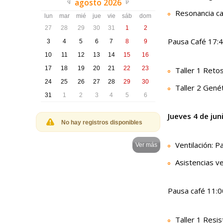
agosto 2026
Resonancia ca
lun
mar
mié
jue
vie
sáb
dom
27
28
29
30
31
1
2
Pausa Café 17:4
3
4
5
6
7
8
9
10
11
12
13
14
15
16
17
18
19
20
21
22
23
Taller 1 Reto
24
25
26
27
28
29
30
Taller 2 Gené
31
1
2
3
4
5
6
Jueves 4 de ju
No hay registros disponibles
Ventilación: 
Ver más
Asistencias ve
Pausa café 11:0
Taller 1 Resis