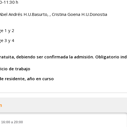
0-11:30 h
 Abel Andrés H.U.Basurto, , Cristina Goena H.U.Donostia
ge 1 y 2
ge 3 y 4
ratuita, debiendo ser confirmada la admisión. Obligatorio ind
icio de trabajo
de residente, año en curso
n
 16:00 a 20:00