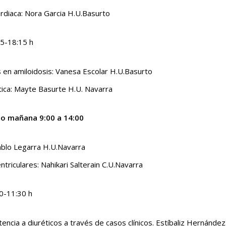
rdiaca: Nora Garcia H.U.Basurto
5-18:15 h
s en amiloidosis: Vanesa Escolar H.U.Basurto
tica: Mayte Basurte H.U. Navarra
nio mañana 9:00 a 14:00
Pablo Legarra H.U.Navarra
ntriculares: Nahikari Salterain C.U.Navarra
0-11:30 h
tencia a diuréticos a través de casos clínicos. Estíbaliz Hernández