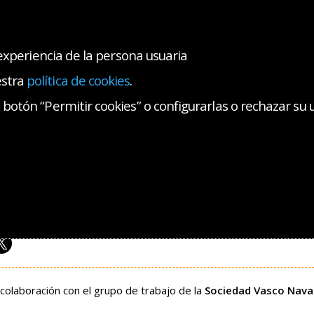
 experiencia de la persona usuaria
F
estra
política de cookies
.
s y certificados
Cursos
Píldoras formativas
Vi
botón “Permitir cookies” o configurarlas o rechazar su 
Cursos
Insuficiencia cardiaca y cuidados críticos cardiológicos
cia cardiaca y cuidados críticos cardiológicos
 Fundazioa - Fundación de Estudios Sanitarios ( 03/06/2026 - 05/06/2026 )
colaboración con el grupo de trabajo de la
Sociedad Vasco Navar