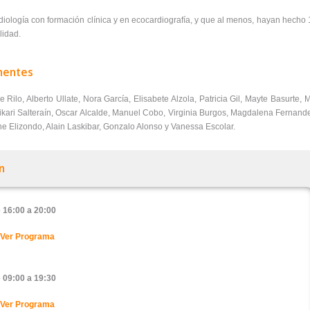
rdiología con formación clínica y en ecocardiografía, y que al menos, hayan hech
lidad.
nentes
e Rilo, Alberto Ullate, Nora García, Elisabete Alzola, Patricia Gil, Mayte Basur
kari Salteraín, Oscar Alcalde, Manuel Cobo, Virginia Burgos, Magdalena Fernandez
ene Elizondo, Alain Laskibar, Gonzalo Alonso y Vanessa Escolar.
n
 16:00 a 20:00
 09:00 a 19:30