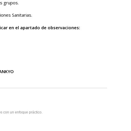
os grupos.
iones Sanitarias.
icar en el apartado de observaciones:
SANKYO
os con un enfoque práctico.