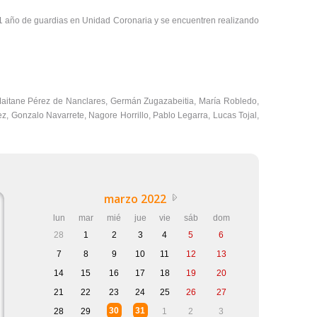
o 1 año de guardias en Unidad Coronaria y se encuentren realizando
te, Maitane Pérez de Nanclares, Germán Zugazabeitia, María Robledo,
, Gonzalo Navarrete, Nagore Horrillo, Pablo Legarra, Lucas Tojal,
marzo 2022
lun
mar
mié
jue
vie
sáb
dom
28
1
2
3
4
5
6
7
8
9
10
11
12
13
14
15
16
17
18
19
20
21
22
23
24
25
26
27
30
31
28
29
1
2
3