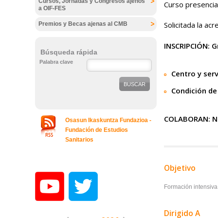
Cursos, Jornadas y Congresos ajenos
Curso presencial
a OIF-FES
Solicitada la ac
Premios y Becas ajenas al CMB
INSCRIPCIÓN: G
Búsqueda rápida
Palabra clave
Centro y serv
Condición de
COLABORAN: NO
Osasun Ikaskuntza Fundazioa -
Fundación de Estudios
Sanitarios
Objetivo
Formación intensiva 
Dirigido A