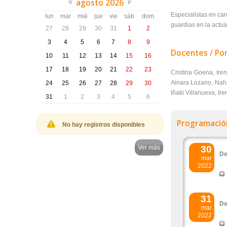
agosto 2026
Especialistas en ca
lun
mar
mié
jue
vie
sáb
dom
guardias en la actua
27
28
29
30
31
1
2
3
4
5
6
7
8
9
Docentes / Po
10
11
12
13
14
15
16
17
18
19
20
21
22
23
Cristina Goena, Iren
Ainara Lozano, Nahi
24
25
26
27
28
29
30
Iñaki Villanueva, Ir
31
1
2
3
4
5
6
Programació
No hay registros disponibles
30
Ver más
De
mar
2022
31
De
mar
2022