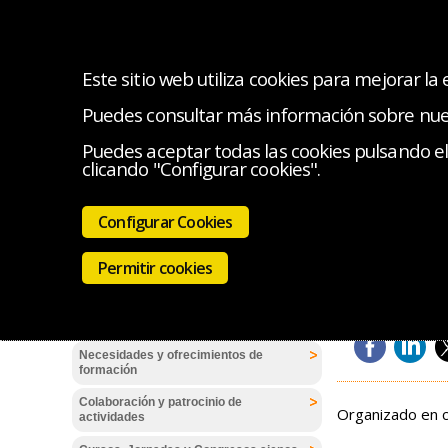
Este sitio web utiliza cookies para mejorar la
Puedes consultar más información sobre nu
Inicio
Quiénes somos
Mis datos, curso
Puedes aceptar todas las cookies pulsando el 
clicando "Configurar cookies".
Estás en:
Cursos
Cursos
Cursos
Configurar Cookies
Normas de funcionamiento de OIF-FES
Insuficien
Regístrate y accede a la plataforma de
Permitir cookies
formación a distancia
Osasun Ikaskuntza
Cómo acceder a la plataforma Moodle de
OIF-FES
Necesidades y ofrecimientos de
formación
Colaboración y patrocinio de
Organizado en c
actividades