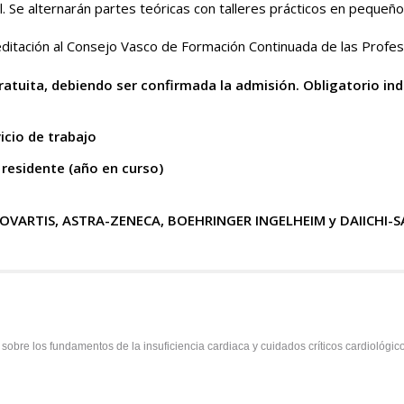
. Se alternarán partes teóricas con talleres prácticos en pequeñ
reditación al Consejo Vasco de Formación Continuada de las Profes
ratuita, debiendo ser confirmada la admisión. Obligatorio ind
icio de trabajo
 residente (año en curso)
VARTIS, ASTRA-ZENECA, BOEHRINGER INGELHEIM y DAIICHI-
sobre los fundamentos de la insuficiencia cardiaca y cuidados críticos cardiológic