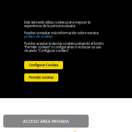
MENU
Inicio
Este sitio web utiliza cookies para mejorar la
experiencia de la persona usuaria
Puedes consultar más información sobre nuestra
Quiénes
política de cookies
.
Puedes aceptar todas las cookies pulsando el botón
“Permitir cookies” o configurarlas o rechazar su uso
somos
Mis
clicando "Configurar cookies".
datos,
Cursos
Configurar Cookies
cursos
Píldoras
Permitir cookies
y
formativas
Videoteca
certificado
de
Avisos
Formación