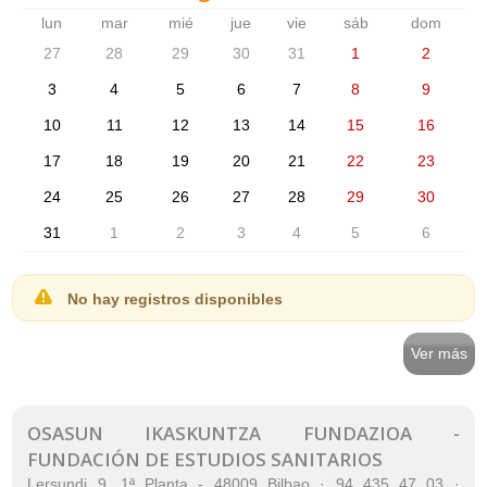
lun
mar
mié
jue
vie
sáb
dom
27
28
29
30
31
1
2
3
4
5
6
7
8
9
10
11
12
13
14
15
16
17
18
19
20
21
22
23
24
25
26
27
28
29
30
31
1
2
3
4
5
6
No hay registros disponibles
Ver más
OSASUN IKASKUNTZA FUNDAZIOA -
FUNDACIÓN DE ESTUDIOS SANITARIOS
Lersundi 9, 1ª Planta - 48009 Bilbao · 94 435 47 03 ·